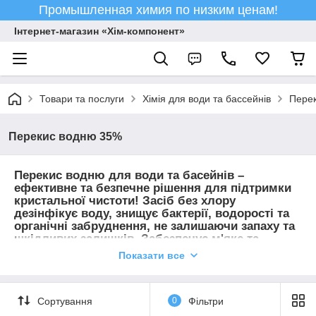
Промышленная химия по низким ценам!
Інтернет-магазин «Хім-компонент»
Товари та послуги
Хімія для води та бассейнів
Пере
Перекис водню 35%
Перекис водню для води та басейнів –
ефективне та безпечне рішення для підтримки
кристальної чистоти! Засіб без хлору
дезінфікує воду, знищує бактерії, водорості та
органічні забруднення, не залишаючи запаху та
шкідливих залишків. Забезпечує м'яке та
комфортне середовище для купання, не
Показати все
дратуючи шкіру та слизові. Ідеальний вибір для
тих, хто цінує екологічність та високу якість
очищення!
Сортування
0
Фільтри