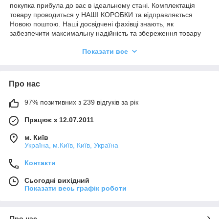
покупка прибула до вас в ідеальному стані. Комплектація
товару проводиться у НАШІ КОРОБКИ та відправляється
Новою поштою. Наші досвідчені фахівці знають, як
забезпечити максимальну надійність та збереження товару
під час доставки.
Показати все
Також ми готові надати Вам можливість забрати товар на
нашому складі. Для оформлення самовивезення вам
необхідно погодити дату та час забору товару з нашими
Про нас
менеджерами.
97% позитивних з 239 відгуків за рік
Працює з 12.07.2011
м. Київ
Україна, м.Київ, Київ, Україна
Контакти
Сьогодні вихідний
Показати весь графік роботи
Про нас