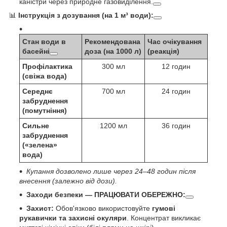
каністри через природне газовиділення.
📊
Інструкція з дозування (на 1 м³ води):
Стан води в
Рекомендована
Час очікування
басейні
доза (на 1000 л)
(реакція)
Профілактика
300 мл
12 годин
(свіжа вода)
Середнє
700 мл
24 годин
забруднення
(помутніння)
Сильне
1200 мл
36 годин
забруднення
(«зелена»
вода)
Купання дозволено лише через 24–48 годин після
внесення (залежно від дози).
Заходи безпеки — ПРАЦЮВАТИ ОБЕРЕЖНО:
Захист:
Обов'язково використовуйте
гумові
рукавички та захисні окуляри
. Концентрат викликає