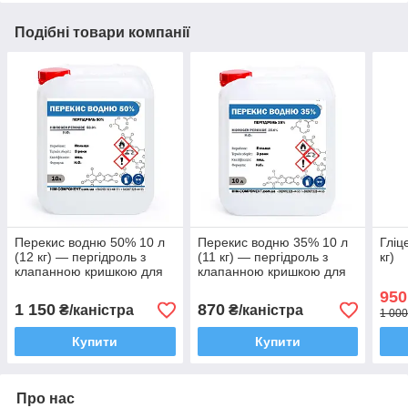
Подібні товари компанії
Перекис водню 50% 10 л
Перекис водню 35% 10 л
Гліц
(12 кг) — пергідроль з
(11 кг) — пергідроль з
кг)
клапанною кришкою для
клапанною кришкою для
дезінфекції
дезінфекції
950
1 150
870
₴/каністра
₴/каністра
1 000
Купити
Купити
Про нас