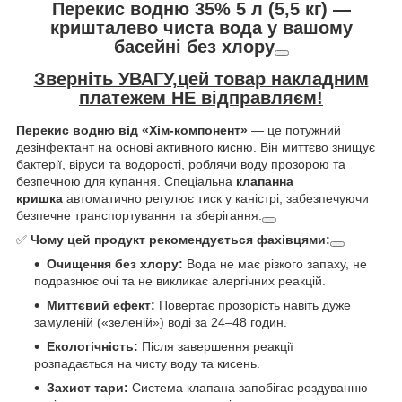
Перекис водню 35% 5 л (5,5 кг) —
кришталево чиста вода у вашому
басейні без хлору
Зверніть УВАГУ,цей товар накладним
платежем НЕ відправляєм!
Перекис водню від «Хім-компонент»
— це потужний
дезінфектант на основі активного кисню. Він миттєво знищує
бактерії, віруси та водорості, роблячи воду прозорою та
безпечною для купання. Спеціальна
клапанна
кришка
автоматично регулює тиск у каністрі, забезпечуючи
безпечне транспортування та зберігання.
✅
Чому цей продукт рекомендується фахівцями:
Очищення без хлору:
Вода не має різкого запаху, не
подразнює очі та не викликає алергічних реакцій.
Миттєвий ефект:
Повертає прозорість навіть дуже
замуленій («зеленій») воді за 24–48 годин.
Екологічність:
Після завершення реакції
розпадається на чисту воду та кисень.
Захист тари:
Система клапана запобігає роздуванню