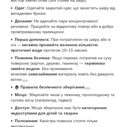
миттєві хімічні опіки (білі плями на шкірі).
Одяг:
Одягайте закритий одяг, що захистить шкіру від
випадкових бризок.
Дихання:
Не вдихайте пари концентрованої
речовини. Працюйте на відкритому повітрі або в добре
провітрюваному приміщенні.
Перша допомога:
При потраплянні на шкіру або в
очі —
негайно промийте великою кількістю
проточної води
протягом 10–15 хвилин.
Пожежна безпека:
Якщо перекис потрапив на суху
поверхню (картон, дерево, тканина) —
терміново
змийте водою
. Без промивання
можливе
самозаймання
матеріалу навіть без джерела
вогню.
🏠
Правила безпечного зберігання:
Місце:
Зберігайте лише у темному, прохолодному та
сухому місці (наприклад, підвал).
Доступ:
Місце зберігання має бути
категорично
недоступним для дітей та тварин
.
Положення:
Каністра повинна стояти тільки
вертикально.