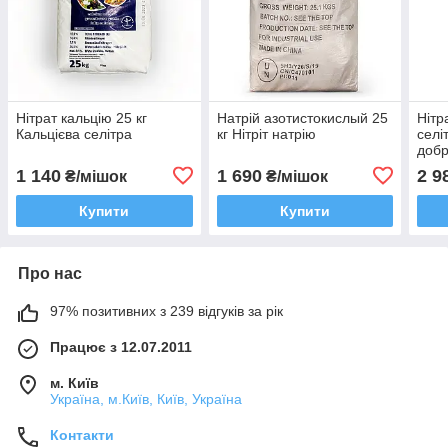
Нітрат кальцію 25 кг
Натрій азотистокислый 25
Нітр
Кальцієва селітра
кг Нітріт натрію
селі
добр
поли
1 140
1 690
2 9
₴/мішок
₴/мішок
Купити
Купити
Про нас
97% позитивних з 239 відгуків за рік
Працює з 12.07.2011
м. Київ
Україна, м.Київ, Київ, Україна
Контакти