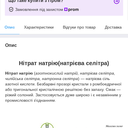
Що таке купити з Пром?
Замовлення під захистом
Опис
Характеристики
Відгуки про товар
Доставка
Опис
Нітрат натрію(натрієва селітра)
Нітрат натрію
(
азотнокислий натрій, натрієва селітра,
чилійська селітра, натронна селітра
) — натрієва сіль
азотної кислоти. Безбарвні прозорі кристали з ромбоедричної
або тригональної кристалічною решіткою без запаху. Смак —
різкий солоний. Застосовується дуже широко і є незамінним у
промисловості з'єднанням.