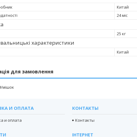
робник
Китай
идатності
24 міс
ка
25 кг
увальницькі характеристики
Китай
ація для замовлення
₴/мішок
ВКА И ОПЛАТА
КОНТАКТЫ
а и оплата
Контакты