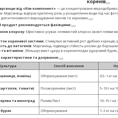
коренів
арганцю від «Хім-компонент»
— це концентроване мікродобриво, що
і. Марганець відіграє критичну роль у розщепленні води під час фот
 для інтенсивного вирощування овочів та зернових.
й продукт рекомендується фахівцями:
ання хлорозу:
Ефективно усуває «плямистий хлороз» (жовті плями мі
ток кореневої системи:
Стимулює активний ріст дрібних корінців,
ість до патогенів:
Марганець підвищує стійкість рослин до борошнист
 та вітаміни:
Збільшує вміст цукру в коренеплодах (цукровий буряк, 
і характеристики та дозування:
Культура
Спосіб внесення
Но
пшениця, ячмінь)
Обприскування (лист)
0,5–1 кг на
картопля, томати)
Позакореневе (лист)
5–10 г на 1
дерева та виноград
Полив/Лист
10–15 г на 
 буряк
Обприскування
1–2 кг на г