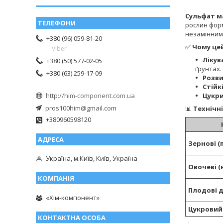
Сульфат м
рослин форм
незамінним
+380 (96) 059-81-20
✅
Чому це
Viber
Лікув
+380 (50) 577-02-05
ґрунтах.
+380 (63) 259-17-09
Розви
Стійк
Цукри
http://him-component.com.ua
pros100him@gmail.com
📊
Технічн
+380960598120
Зернові (
Україна, м.Київ, Київ, Україна
Овочеві (
Плодові 
«Хім-компонент»
Цукровий