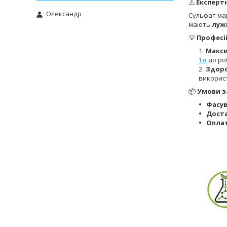
⚠️
Експертн
Олександр
Сульфат ма
мають
луж
💡
Професі
Макси
1л
до ро
Здоро
викорис
📦
Умови з
Фасув
Доста
Оплат