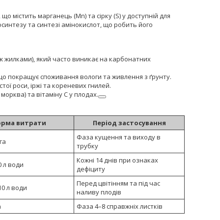
 містить марганець (Mn) та сірку (S) у доступній для
осинтезу та синтезі амінокислот, що робить його
ж жилками), який часто виникає на карбонатних
 що покращує споживання вологи та живлення з ґрунту.
ої роси, іржі та кореневих гнилей.
морква) та вітаміну С у плодах.
рма витрати
Період застосування
Фаза кущення та виходу в
 га
трубку
Кожні 14 днів при ознаках
0 л води
дефіциту
Перед цвітінням та під час
10 л води
наливу плодів
а
Фаза 4–8 справжніх листків