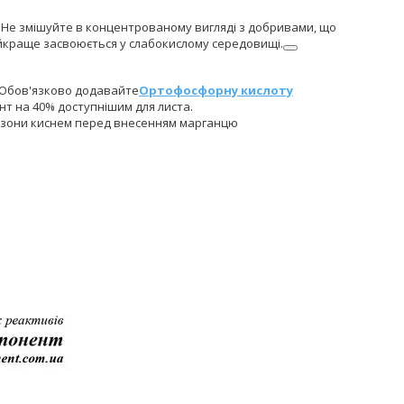
Не змішуйте в концентрованому вигляді з добривами, що
йкраще засвоюється у слабокислому середовищі.
 Обов'язково додавайте
Ортофосфорну кислоту
нт на 40% доступнішим для листа.
ї зони киснем перед внесенням марганцю