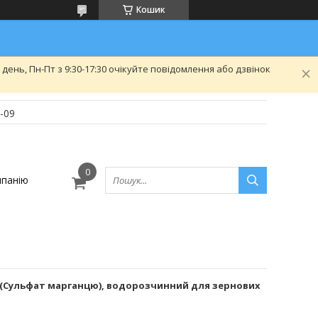
Кошик
нь, Пн-Пт з 9:30-17:30 очікуйте повідомлення або дзвінок
-09
панію
г (Сульфат марганцю), водорозчинний для зернових