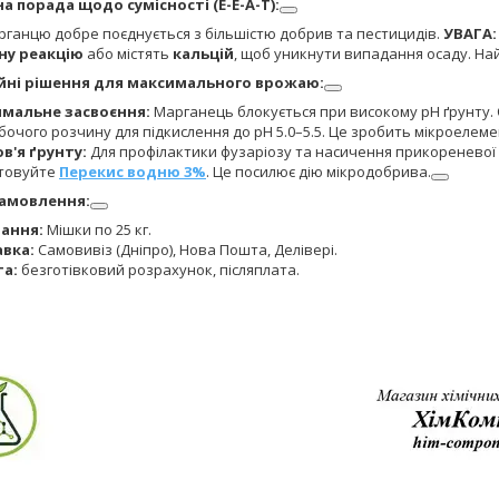
а порада щодо сумісності (E-E-A-T):
рганцю добре поєднується з більшістю добрив та пестицидів.
УВАГА:
ну реакцію
або містять
кальцій
, щоб уникнути випадання осаду. На
йні рішення для максимального врожаю:
мальне засвоєння:
Марганець блокується при високому pH ґрунту.
бочого розчину для підкислення до pH 5.0–5.5. Це зробить мікроелеме
в'я ґрунту:
Для профілактики фузаріозу та насичення прикоренево
товуйте
Перекис водню 3%
. Це посилює дію мікродобрива.
амовлення:
ання:
Мішки по 25 кг.
вка:
Самовивіз (Дніпро), Нова Пошта, Делівері.
а:
безготівковий розрахунок, післяплата.