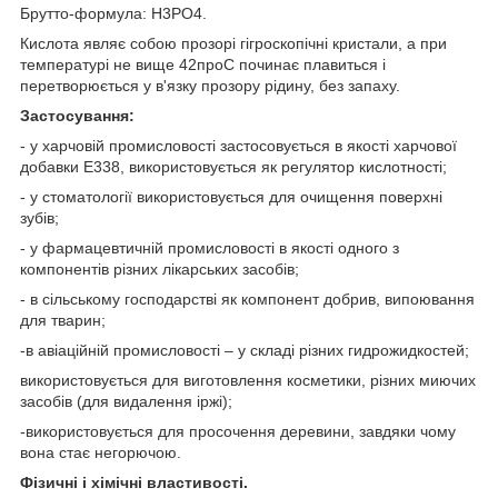
Брутто-формула: Н
3
РО
4
.
Кислота являє собою прозорі гігроскопічні кристали, а при
температурі не вище 42
про
С починає плавиться і
перетворюється у в'язку прозору рідину, без запаху.
Застосування:
- у харчовій промисловості застосовується в якості харчової
добавки Е338, використовується як регулятор кислотності;
- у стоматології використовується для очищення поверхні
зубів;
- у фармацевтичній промисловості в якості одного з
компонентів різних лікарських засобів;
- в сільському господарстві як компонент добрив, випоювання
для тварин;
-в авіаційній промисловості – у складі різних гидрожидкостей;
використовується для виготовлення косметики, різних миючих
засобів (для видалення іржі);
-використовується для просочення деревини, завдяки чому
вона стає негорючою.
Фізичні і хімічні властивості.