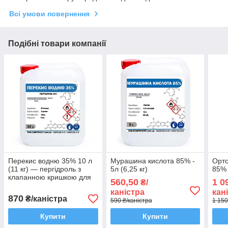
Всі умови повернення
Подібні товари компанії
Перекис водню 35% 10 л
Мурашина кислота 85% -
Орт
(11 кг) — пергідроль з
5л (6,25 кг)
85% 
клапанною кришкою для
560,50
1 0
₴/
дезінфекції
каністра
кан
870
₴/каністра
590 ₴/каністра
1 150
Купити
Купити