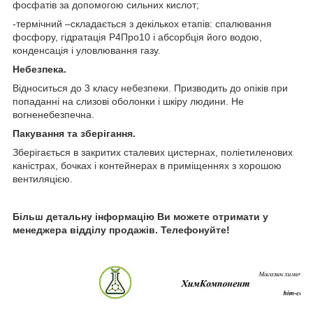
фосфатів за допомогою сильних кислот;
-термічний –складається з декількох етапів: спалювання
фосфору, гідратація Р
4
Про
10
і абсорбція його водою,
конденсація і уловлювання газу.
Небезпека.
Відноситься до 3 класу небезпеки. Призводить до опіків при
попаданні на слизові оболонки і шкіру людини. Не
вогненебезпечна.
Пакування та зберігання.
Зберігається в закритих сталевих цистернах, поліетиленових
каністрах, бочках і контейнерах в приміщеннях з хорошою
вентиляцією.
Більш детальну інформацію Ви можете отримати у
менеджера відділу продажів. Телефонуйте!