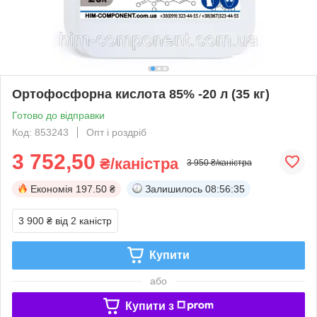
Ортофосфорна кислота 85% -20 л (35 кг)
Готово до відправки
Код: 853243
Опт і роздріб
3 752,50
₴/каністра
3 950 ₴/каністра
Економія
197.50 ₴
Залишилось
08:56:34
3 900 ₴
від 2 каністр
Купити
або
Купити з