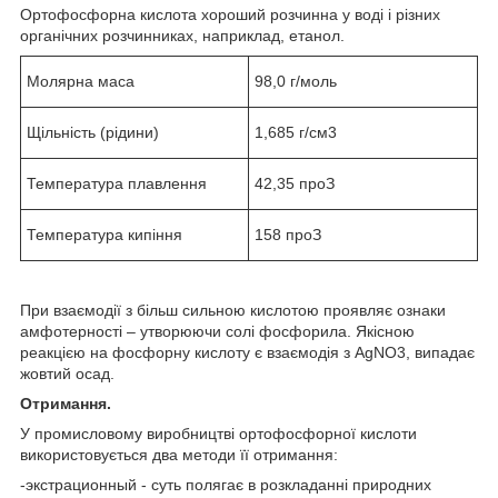
Ортофосфорна кислота хороший розчинна у воді і різних
органічних розчинниках, наприклад, етанол.
Молярна маса
98,0 г/моль
Щільність (рідини)
1,685 г/см
3
Температура плавлення
42,35
про
З
Температура кипіння
158
про
З
При взаємодії з більш сильною кислотою проявляє ознаки
амфотерності – утворюючи солі фосфорила. Якісною
реакцією на фосфорну кислоту є взаємодія з АgNO
3
, випадає
жовтий осад.
Отримання.
У промисловому виробництві ортофосфорної кислоти
використовується два методи її отримання:
-экстрационный - суть полягає в розкладанні природних