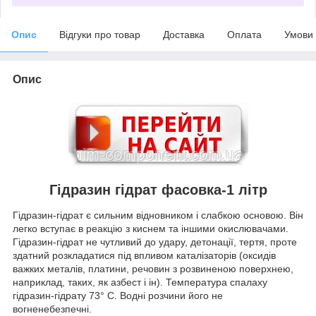
Опис
Відгуки про товар
Доставка
Оплата
Умови
Опис
Гідразин гідрат фасовка-1 літр
Гідразин-гідрат є сильним відновником і слабкою основою. Він
легко вступає в реакцію з киснем та іншими окислювачами.
Гідразин-гідрат не чутливий до удару, детонації, тертя, проте
здатний розкладатися під впливом каталізаторів (оксидів
важких металів, платини, речовин з розвиненою поверхнею,
наприклад, таких, як азбест і ін). Температура спалаху
гідразин-гідрату 73° С. Водні розчини його не
вогненебезпечні.