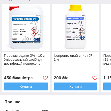
Перекис водню 3% - 10 л
Ізопропиловий спирт ХЧ -
Пере
Універсальний засіб для
1 л
(12 
дезінфекції поверхонь
кла
дезі
450
200
1 1
₴/каністра
₴/л
Купити
Купити
Про нас