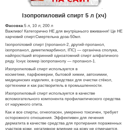
.
Ізопропиловий спирт 5 л (хч)
Фасовка
:5 л, 10 л; 200 л
Важливо! Категорично НЕ для внутрішнього вживання! Це НЕ
харчовий спирт.Смертельна доза-50мл.
Ізопропіловий спирт (пропанол-2, другий-пропанол,
ізопропанол, диметилкарбинол, ІПС) — органічна сполука,
найпростіший вторинний одноатомний спирт аліфатичного
ряду. Існує ізомер ізопропанолу — пропанол-1.
Изопропиловый спирт используется в
косметике, парфюмерии, бытовой химии, автохимии,
медицинских изделиях, в средствах для очистки стёкол,
оргтехники и как растворитель в промышленности.
Изопропиловый спирт используется в качестве
вспомогательного компонента профилактического средства
от наружного отита.
Как и все спирты, огнеопасен, умеренно токсичен, требует
осторожного отношения. Эффективен для лечения
дерматита в качестве средства для протирания пораженных
участков кожи, негативное влияние на кожу не отмечается.