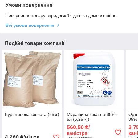
Умови повернення
Повернення товару впродовж 14 днів за домовленістю
Всі умови повернення
Подібні товари компанії
Бурштинова кислота (25кг)
Мурашина кислота 85% -
Орт
5л (6,25 кг)
85% 
560,50
3 7
₴/
каністра
кан
4 260
₴/мішок